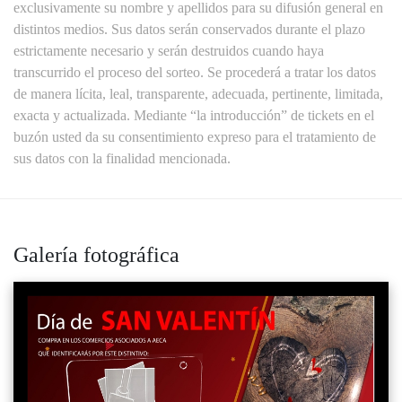
exclusivamente su nombre y apellidos para su difusión general en
distintos medios. Sus datos serán conservados durante el plazo
estrictamente necesario y serán destruidos cuando haya
transcurrido el proceso del sorteo. Se procederá a tratar los datos
de manera lícita, leal, transparente, adecuada, pertinente, limitada,
exacta y actualizada. Mediante “la introducción” de tickets en el
buzón usted da su consentimiento expreso para el tratamiento de
sus datos con la finalidad mencionada.
Galería fotográfica